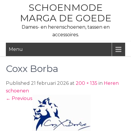
Skip
SCHOENMODE
to
MARGA DE GOEDE
content
Dames- en herenschoenen, tassen en
accessoires.
Menu
Coxx Borba
Published 21 februari 2026 at
200 × 135
in
Heren
schoenen
←
Previous