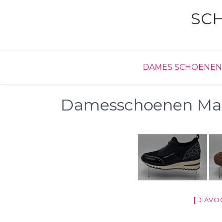
Skip
SC
to
content
DAMES SCHOENEN
Damesschoenen Mar
[DIAVO