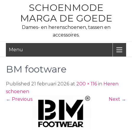
Skip
SCHOENMODE
to
MARGA DE GOEDE
content
Dames- en herenschoenen, tassen en
accessoires.
Menu
BM footware
Published 21 februari 2026 at
200 × 116
in
Heren
schoenen
←
Previous
Next
→