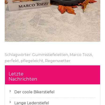
Schlagwörter:
Gummistiefeletten
,
Marco Tozzi
,
perfekt
,
pflegeleicht
,
Regenwetter
Beitragsnavigation
Stiefeletten von Marco Tozzi
Letzte
Lederstiefeletten von Helioform
Nachrichten
Der coole Bikerstiefel
Lange Lederstiefel