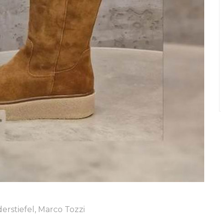
derstiefel
,
Marco Tozzi