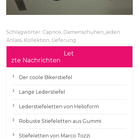
Schlagwörter:
Caprice
,
Damenschuhen
,
jeden
Anlass
,
Kollektion
,
Lieferung
Beitragsnavigation
Neue Kollektion Gabor
Offnungszeiten ostern.
Let
zte Nachrichten
Der coole Bikerstiefel
Lange Lederstiefel
Lederstiefeletten von Helioform
Robuste Stiefeletten aus Gummi
Stiefeletten von Marco Tozzi