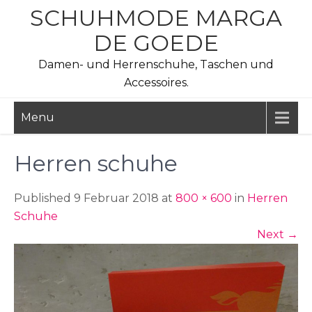
Skip
SCHUHMODE MARGA
to
DE GOEDE
content
Damen- und Herrenschuhe, Taschen und
Accessoires.
Menu
Herren schuhe
Published 9 Februar 2018 at
800 × 600
in
Herren
Schuhe
Next
→