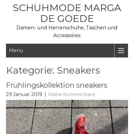
Skip
SCHUHMODE MARGA
to
DE GOEDE
content
Damen- und Herrenschuhe, Taschen und
Accessoires.
Menu
Kategorie:
Sneakers
Frühlingskollektion sneakers
29 Januar 2019
|
Keine Kommentare