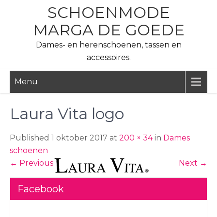
Skip
SCHOENMODE
to
MARGA DE GOEDE
content
Dames- en herenschoenen, tassen en
accessoires.
Menu
Laura Vita logo
Published 1 oktober 2017 at
200 × 34
in
Dames
schoenen
←
Previous
Next
→
Facebook